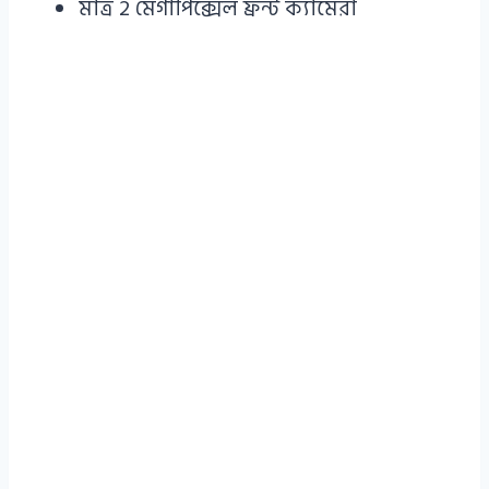
মাত্র 2 মেগাপিক্সেল ফ্রন্ট ক্যামেরা