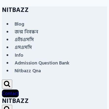
NITBAZZ
Skip
to
Blog
content
জন্ম নিবন্ধন
এইচএসসি
এসএসসি
Info
Admission Question Bank
Nitbazz Qna
Contact
NITBAZZ