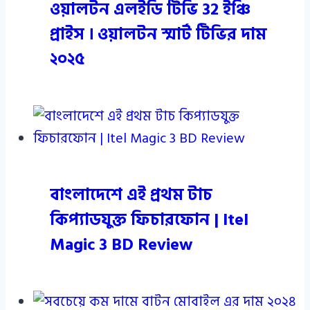
ওয়ালটন এলইডি টিভি 32 ইঞ্চি
প্রাইস । ওয়ালটন স্মার্ট টিভির দাম
২০২৫
বাংলাদেশে এই প্রথম টাচ
কিপ্যাডযুক্ত ফিচারফোন | Itel
Magic 3 BD Review