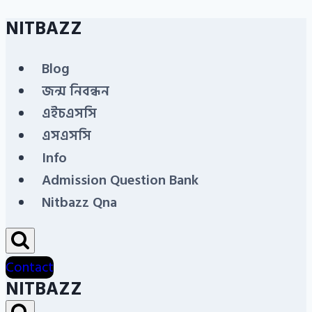
NITBAZZ
Skip
to
Blog
content
জন্ম নিবন্ধন
এইচএসসি
এসএসসি
Info
Admission Question Bank
Nitbazz Qna
Contact
NITBAZZ