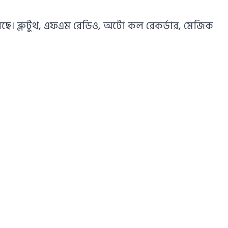
ছে। ব্লুটুথ, এফএম রেডিও, অটো কল রেকর্ডার, মেজিক