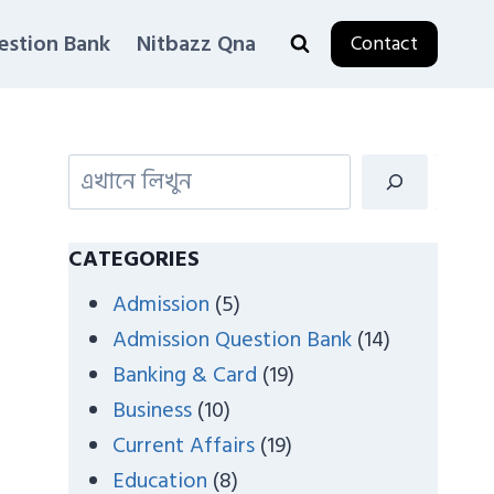
estion Bank
Nitbazz Qna
Contact
S
e
a
CATEGORIES
r
Admission
(5)
c
Admission Question Bank
(14)
h
Banking & Card
(19)
Business
(10)
Current Affairs
(19)
Education
(8)