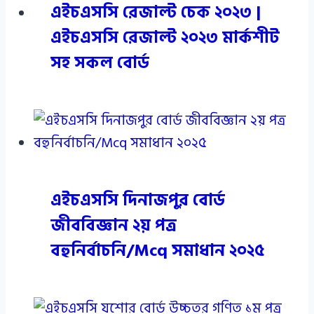
এইচএসসি রেজাল্ট চেক ২০২৩ |
এইচএসসি রেজাল্ট ২০২৩ মার্কশীট
সহ সকল বোর্ড
এইচএসসি দিনাজপুর বোর্ড
জীববিজ্ঞান ২য় পত্র
বহুনির্বাচনি/Mcq সমাধান ২০২৫