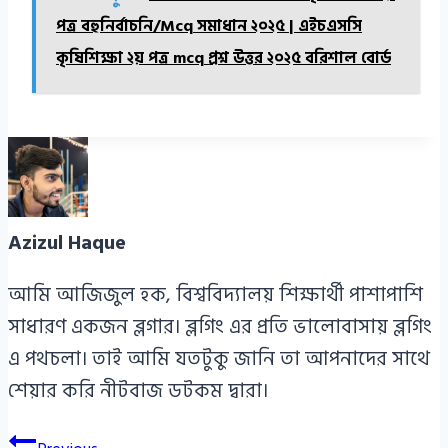
পত্র বহুনির্বাচনি/Mcq সমাধান ২০২৫ | এইচএসসি
কৃষিশিক্ষা ২য় পত্র mcq প্রশ্ন উত্তর ২০২৫ বরিশাল বোর্ড
Azizul Haque
আমি আজিজুল হক, বিশ্ববিদ্যালয় শিক্ষার্থী পাশাপাশি
সাধারণ একজন ব্লগার। ব্লগিং এর প্রতি ভালোবাসায় ব্লগিং
এ পথচলা। তাই আমি যতটুকু জানি তা আপনাদের সাথে
শেয়ার করি নীটবাজ ডটকম দ্বারা।
Post