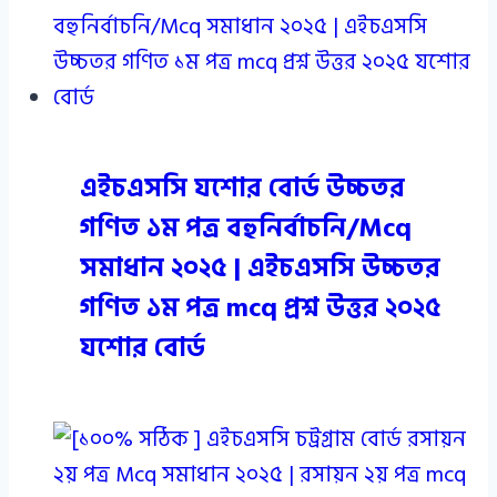
এইচএসসি যশোর বোর্ড উচ্চতর
গণিত ১ম পত্র বহুনির্বাচনি/Mcq
সমাধান ২০২৫ | এইচএসসি উচ্চতর
গণিত ১ম পত্র mcq প্রশ্ন উত্তর ২০২৫
যশোর বোর্ড