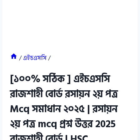
/
এইচএসসি
/
[১০০% সঠিক ] এইচএসসি
রাজশাহী বোর্ড রসায়ন ২য় পত্র
Mcq সমাধান ২০২৫ | রসায়ন
২য় পত্র mcq প্রশ্ন উত্তর 2025
রাজশাহী বোর্ড | HSC