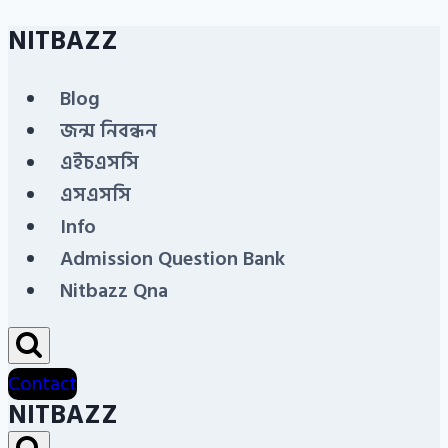
NITBAZZ
Skip
to
Blog
content
জন্ম নিবন্ধন
এইচএসসি
এসএসসি
Info
Admission Question Bank
Nitbazz Qna
Contact
NITBAZZ