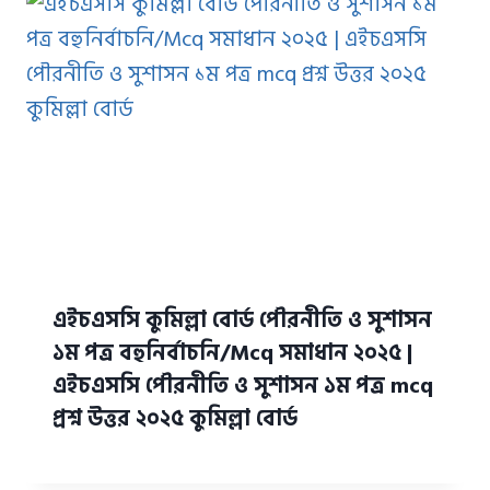
এইচএসসি কুমিল্লা বোর্ড পৌরনীতি ও সুশাসন
১ম পত্র বহুনির্বাচনি/Mcq সমাধান ২০২৫ |
এইচএসসি পৌরনীতি ও সুশাসন ১ম পত্র mcq
প্রশ্ন উত্তর ২০২৫ কুমিল্লা বোর্ড