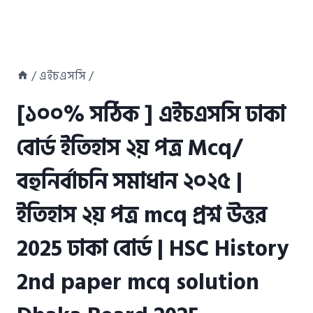
/
এইচএসসি
/
[১০০% সঠিক ] এইচএসসি ঢাকা
বোর্ড ইতিহাস ২য় পত্র Mcq/
বহুনির্বাচনি সমাধান ২০২৫ |
ইতিহাস ২য় পত্র mcq প্রশ্ন উত্তর
2025 ঢাকা বোর্ড | HSC History
2nd paper mcq solution