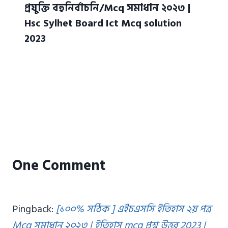
প্রযুক্তি বহুনির্বাচনি/Mcq সমাধান ২০২৩ |
Hsc Sylhet Board Ict Mcq solution
2023
One Comment
Pingback:
[১০০% সঠিক ] এইচএসসি ইতিহাস ২য় পত্র
Mcq সমাধান ২০২৩ | ইতিহাস mcq প্রশ্ন উত্তর 2023 |