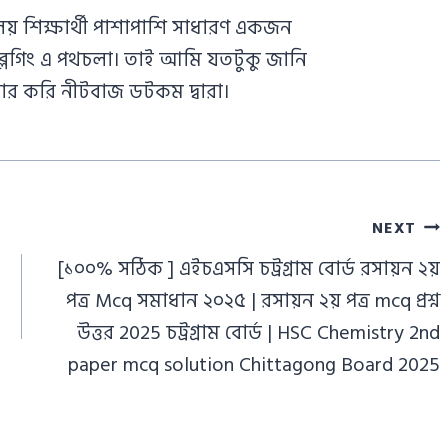
য় শিক্ষার্থী পাশাপাশি সাধারণ একজন
ায় ব্লগিং এ পথচলা। তাই আমি যতটুকু জানি
র করি নীটবাজ ডটকম দ্বারা।
NEXT
[১০০% সঠিক ] এইচএসসি চট্রগ্রাম বোর্ড রসায়ন ২য়
পত্র Mcq সমাধান ২০২৫ | রসায়ন ২য় পত্র mcq প্রশ্ন
উত্তর 2025 চট্রগ্রাম বোর্ড | HSC Chemistry 2nd
paper mcq solution Chittagong Board 2025