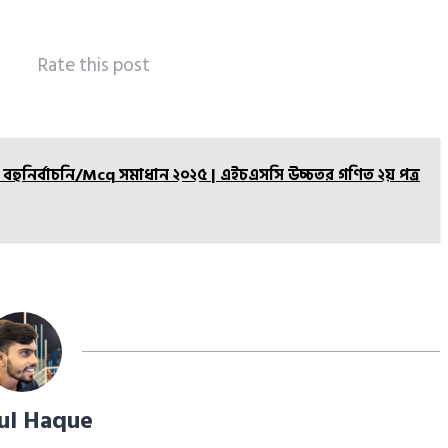
Rate this post
 বহুনির্বাচনি/Mcq সমাধান ২০২৫ | এইচএসসি উচ্চতর গণিত ২য় পত্র
ul Haque