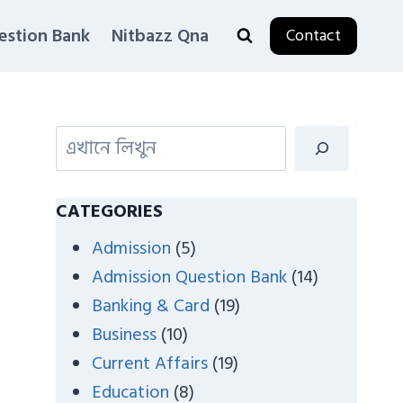
estion Bank
Nitbazz Qna
Contact
S
e
a
CATEGORIES
r
Admission
(5)
c
Admission Question Bank
(14)
h
Banking & Card
(19)
Business
(10)
Current Affairs
(19)
Education
(8)