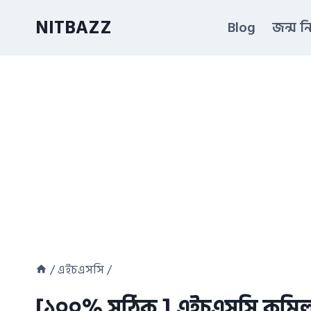
Skip
NITBAZZ
Blog
জন্ম ন
to
content
/
এইচএসসি
/
[১০০% সঠিক ] এইচএসসি কুমিল্ল