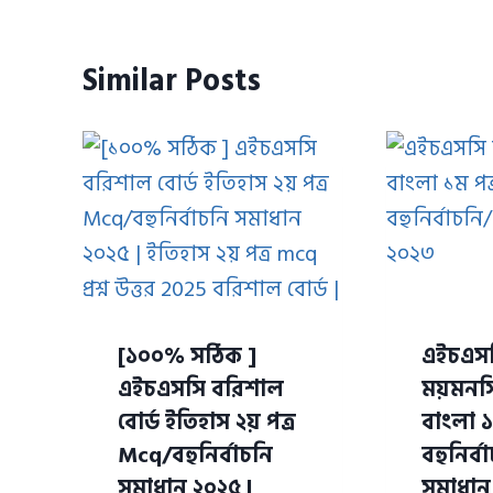
Similar Posts
[১০০% সঠিক ]
এইচএস
এইচএসসি বরিশাল
ময়মনসি
বোর্ড ইতিহাস ২য় পত্র
বাংলা ১
Mcq/বহুনির্বাচনি
বহুনির্
সমাধান ২০২৫ |
সমাধান