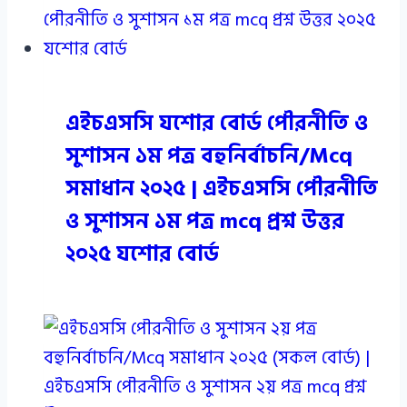
এইচএসসি যশোর বোর্ড পৌরনীতি ও
সুশাসন ১ম পত্র বহুনির্বাচনি/Mcq
সমাধান ২০২৫ | এইচএসসি পৌরনীতি
ও সুশাসন ১ম পত্র mcq প্রশ্ন উত্তর
২০২৫ যশোর বোর্ড