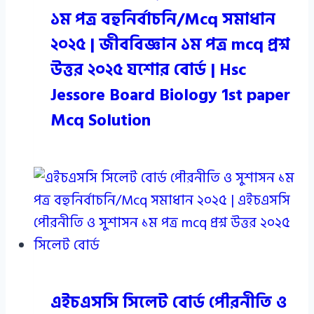
১ম পত্র বহুনির্বাচনি/Mcq সমাধান
২০২৫ | জীববিজ্ঞান ১ম পত্র mcq প্রশ্ন
উত্তর ২০২৫ যশোর বোর্ড | Hsc
Jessore Board Biology 1st paper
Mcq Solution
এইচএসসি সিলেট বোর্ড পৌরনীতি ও