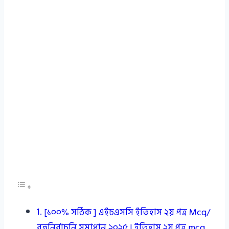
[১০০% সঠিক ] এইচএসসি ইতিহাস ২য় পত্র Mcq/
বহুনির্বাচনি সমাধান ২০২৫ | ইতিহাস ২য় পত্র mcq