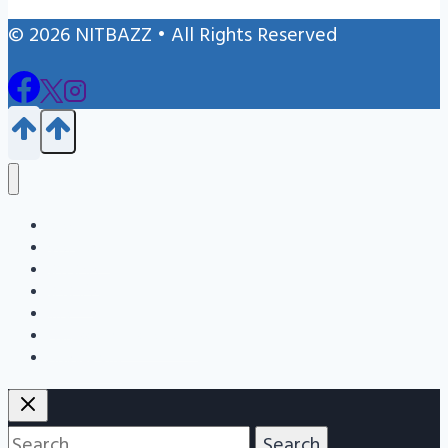
© 2026 NITBAZZ • All Rights Reserved
Blog
জন্ম নিবন্ধন
এইচএসসি
এসএসসি
Info
Admission Question Bank
Nitbazz Qna
Search