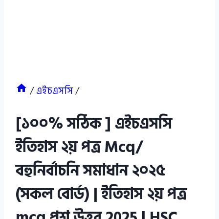
/
এইচএসসি
/
[১০০% সঠিক ] এইচএসসি
ইতিহাস ২য় পত্র Mcq/
বহুনির্বাচনি সমাধান ২০২৫
(সকল বোর্ড) | ইতিহাস ২য় পত্র
mcq প্রশ্ন উত্তর 2025 | HSC