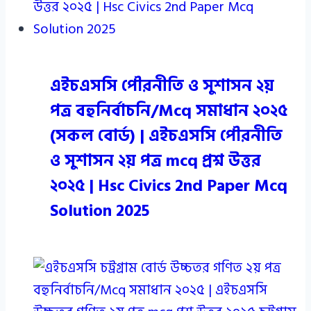
এইচএসসি পৌরনীতি ও সুশাসন ২য়
পত্র বহুনির্বাচনি/Mcq সমাধান ২০২৫
(সকল বোর্ড) | এইচএসসি পৌরনীতি
ও সুশাসন ২য় পত্র mcq প্রশ্ন উত্তর
২০২৫ | Hsc Civics 2nd Paper Mcq
Solution 2025