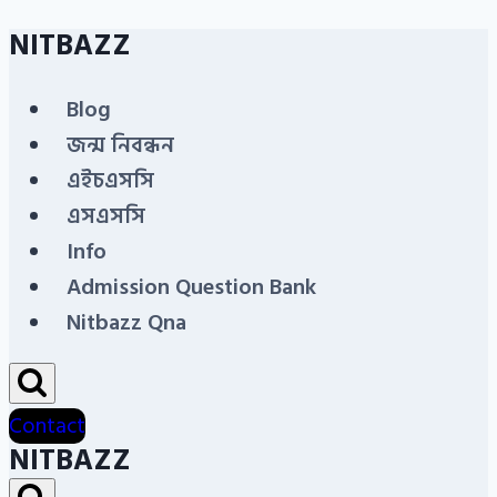
NITBAZZ
Skip
to
Blog
content
জন্ম নিবন্ধন
এইচএসসি
এসএসসি
Info
Admission Question Bank
Nitbazz Qna
Contact
NITBAZZ