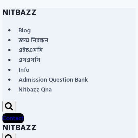
NITBAZZ
Skip
to
Blog
content
জন্ম নিবন্ধন
এইচএসসি
এসএসসি
Info
Admission Question Bank
Nitbazz Qna
Contact
NITBAZZ