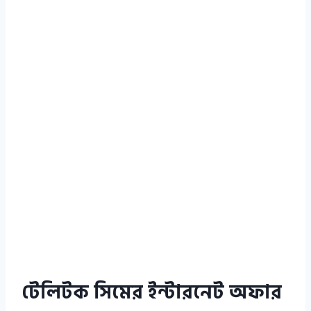
টেলিটক সিমের ইন্টারনেট অফার