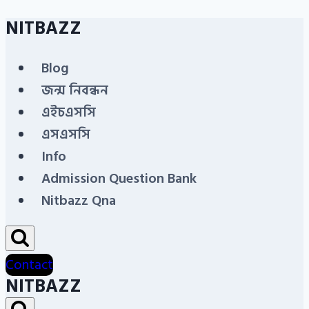
NITBAZZ
Skip
to
Blog
content
জন্ম নিবন্ধন
এইচএসসি
এসএসসি
Info
Admission Question Bank
Nitbazz Qna
Contact
NITBAZZ