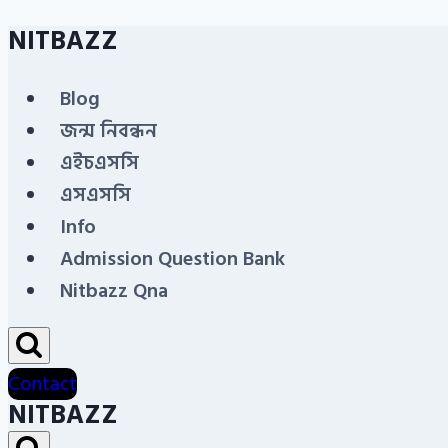
NITBAZZ
Skip
to
Blog
content
জন্ম নিবন্ধন
এইচএসসি
এসএসসি
Info
Admission Question Bank
Nitbazz Qna
Contact
NITBAZZ