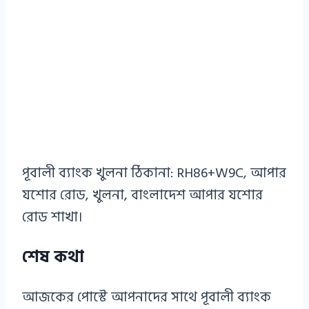
পূবালী ব্যাংক খুলনা ঠিকানা: RH86+W9C, আপার
যশোর রোড, খুলনা, বাংলাদেশ আপার যশোর
রোড শাখা।
শেষ কথা
আজকের পোস্টে আপনাদের সাথে পূবালী ব্যাংক