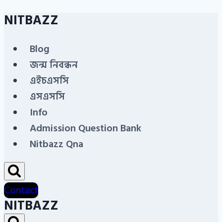
NITBAZZ
Skip
to
Blog
content
জন্ম নিবন্ধন
এইচএসসি
এসএসসি
Info
Admission Question Bank
Nitbazz Qna
Contact
NITBAZZ