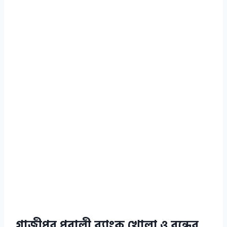
গাজীপুর পূবালী ব্যাংক খোলা ও বন্ধের