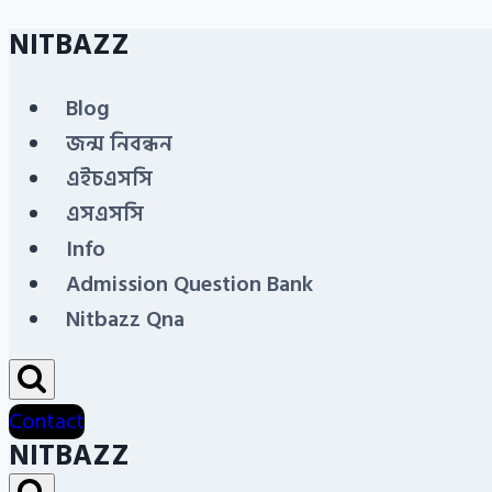
NITBAZZ
Skip
to
Blog
content
জন্ম নিবন্ধন
এইচএসসি
এসএসসি
Info
Admission Question Bank
Nitbazz Qna
Contact
NITBAZZ