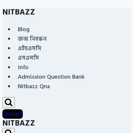
NITBAZZ
Skip
to
Blog
content
জন্ম নিবন্ধন
এইচএসসি
এসএসসি
Info
Admission Question Bank
Nitbazz Qna
Contact
NITBAZZ