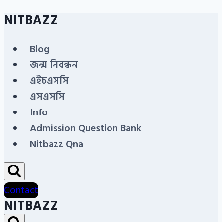
NITBAZZ
Skip
to
Blog
content
জন্ম নিবন্ধন
এইচএসসি
এসএসসি
Info
Admission Question Bank
Nitbazz Qna
Contact
NITBAZZ