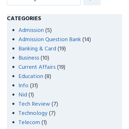
e
a
CATEGORIES
r
Admission
(5)
c
Admission Question Bank
(14)
h
Banking & Card
(19)
Business
(10)
Current Affairs
(19)
Education
(8)
Info
(31)
Nid
(1)
Tech Review
(7)
Technology
(7)
Telecom
(1)