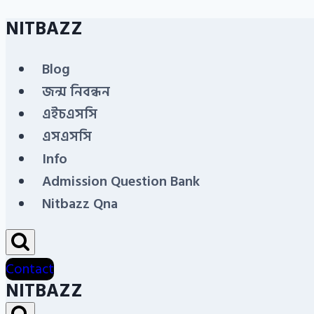
NITBAZZ
Skip
to
Blog
content
জন্ম নিবন্ধন
এইচএসসি
এসএসসি
Info
Admission Question Bank
Nitbazz Qna
Contact
NITBAZZ