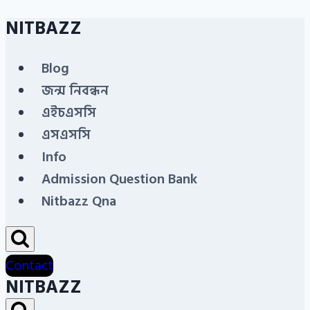
NITBAZZ
Skip
to
Blog
content
জন্ম নিবন্ধন
এইচএসসি
এসএসসি
Info
Admission Question Bank
Nitbazz Qna
Contact
NITBAZZ