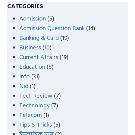
a
CATEGORIES
r
Admission
(5)
c
Admission Question Bank
(14)
h
Banking & Card
(19)
Business
(10)
Current Affairs
(19)
Education
(8)
Info
(31)
Nid
(1)
Tech Review
(7)
Technology
(7)
Telecom
(1)
Tips & Tricks
(5)
ইসলামিক নাম
(2)