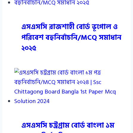
এসএসসি রাজশাহী বোর্ড ভূগোল ও
পরিবেশ বহুনির্বাচনি/MCQ সমাধান
২০২৫
এসএসসি চট্রগ্রাম বোর্ড বাংলা ১ম