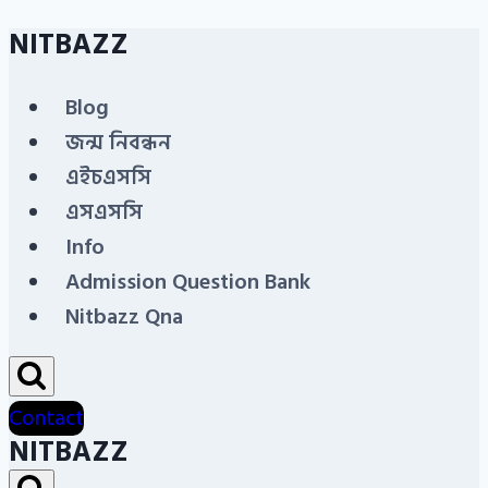
NITBAZZ
Skip
to
Blog
content
জন্ম নিবন্ধন
এইচএসসি
এসএসসি
Info
Admission Question Bank
Nitbazz Qna
Contact
NITBAZZ