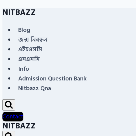
NITBAZZ
Skip
to
Blog
content
জন্ম নিবন্ধন
এইচএসসি
এসএসসি
Info
Admission Question Bank
Nitbazz Qna
Contact
NITBAZZ