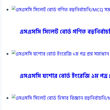
এসএসসি সিলেট বোর্ড গণিত বহুনির্ব
এসএসসি যশোর বোর্ড ইংরেজি ১ম পত্র প