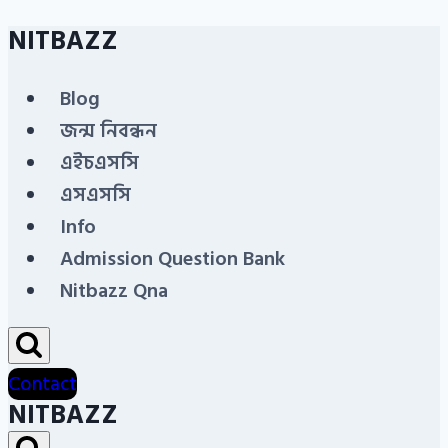
NITBAZZ
Skip
to
Blog
content
জন্ম নিবন্ধন
এইচএসসি
এসএসসি
Info
Admission Question Bank
Nitbazz Qna
Contact
NITBAZZ