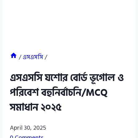
/
এসএসসি
/
এসএসসি যশোর বোর্ড ভূগোল ও
পরিবেশ বহুনির্বাচনি/MCQ
সমাধান ২০২৫
Azizul
April 30, 2025
Haque
0 Comments