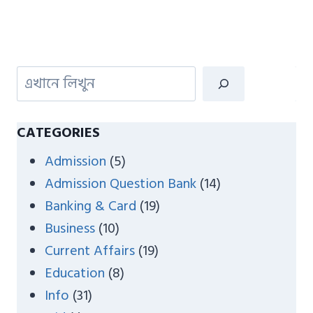
S
e
a
CATEGORIES
r
Admission
(5)
c
Admission Question Bank
(14)
h
Banking & Card
(19)
Business
(10)
Current Affairs
(19)
Education
(8)
Info
(31)