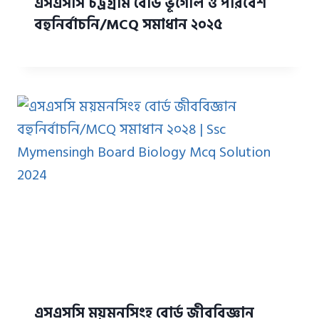
এসএসসি চট্রগ্রাম বোর্ড ভূগোল ও পরিবেশ
বহুনির্বাচনি/MCQ সমাধান ২০২৫
এসএসসি ময়মনসিংহ বোর্ড জীববিজ্ঞান