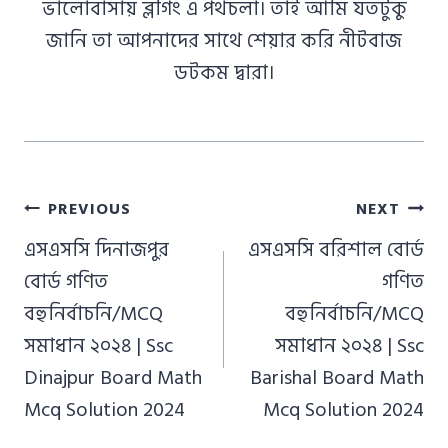
ভালোবাসায় ব্লগিং এ পথচলা। তাই আমি যতটুকু
জানি তা আপনাদের সাথে শেয়ার করি নীটবাজ
ডটকম দ্বারা।
Post
PREVIOUS
NEXT
navigation
এসএসসি দিনাজপুর
এসএসসি বরিশাল বোর্ড
বোর্ড গণিত
গণিত
বহুনির্বাচনি/MCQ
বহুনির্বাচনি/MCQ
সমাধান ২০২৪ | Ssc
সমাধান ২০২৪ | Ssc
Dinajpur Board Math
Barishal Board Math
Mcq Solution 2024
Mcq Solution 2024