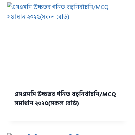
এসএসসি উচ্চতর গনিত বহুনির্বাচনি/MCQ
সমাধান ২০২৫(সকল বোর্ড)