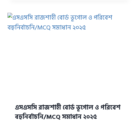
এসএসসি রাজশাহী বোর্ড ভূগোল ও পরিবেশ
বহুনির্বাচনি/MCQ সমাধান ২০২৫