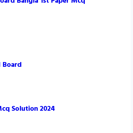
 Board Bangla 1st Paper Mcq
l Board
 Mcq Solution 2024