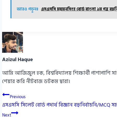
আরও পড়ুনঃ
এসএসসি ময়মনসিংহ বোর্ড বাংলা ১ম পত্র বহ
Azizul Haque
আমি আজিজুল হক, বিশ্ববিদ্যালয় শিক্ষার্থী পাশাপাশি স
শেয়ার করি নীটবাজ ডটকম দ্বারা।
Post
Previous
এসএসসি সিলেট বোর্ড পদার্থ বিজ্ঞান বহুনির্বাচনি/MCQ 
navigation
Next