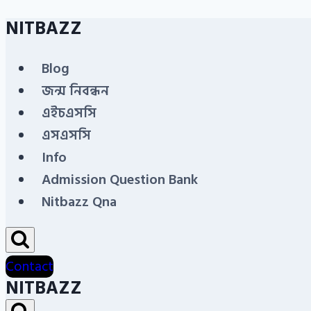
NITBAZZ
Skip
to
Blog
content
জন্ম নিবন্ধন
এইচএসসি
এসএসসি
Info
Admission Question Bank
Nitbazz Qna
Contact
NITBAZZ