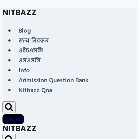
NITBAZZ
Skip
to
Blog
content
জন্ম নিবন্ধন
এইচএসসি
এসএসসি
Info
Admission Question Bank
Nitbazz Qna
Contact
NITBAZZ