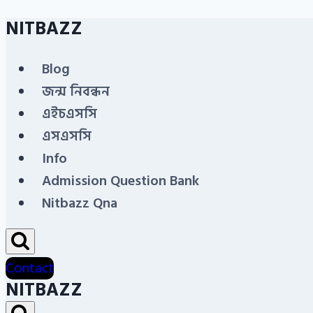
NITBAZZ
Skip
to
Blog
content
জন্ম নিবন্ধন
এইচএসসি
এসএসসি
Info
Admission Question Bank
Nitbazz Qna
Contact
NITBAZZ