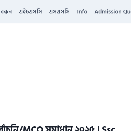
িবন্ধন
এইচএসসি
এসএসসি
Info
Admission Qu
র্বাচনি/MCQ সমাধান ২০২৫ | Ssc