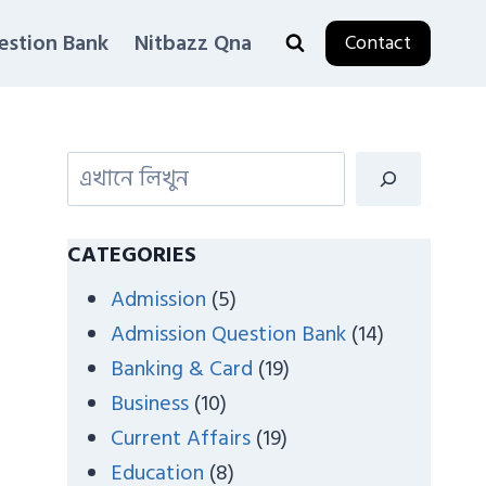
estion Bank
Nitbazz Qna
Contact
S
e
a
CATEGORIES
r
Admission
(5)
c
Admission Question Bank
(14)
h
Banking & Card
(19)
Business
(10)
Current Affairs
(19)
Education
(8)