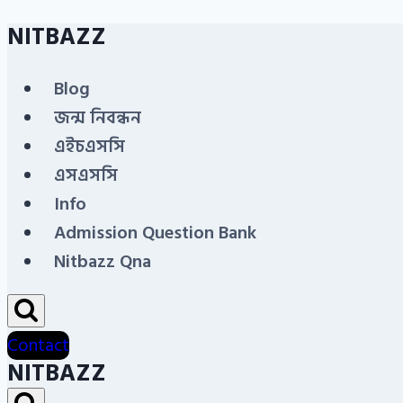
NITBAZZ
Skip
to
Blog
content
জন্ম নিবন্ধন
এইচএসসি
এসএসসি
Info
Admission Question Bank
Nitbazz Qna
Contact
NITBAZZ