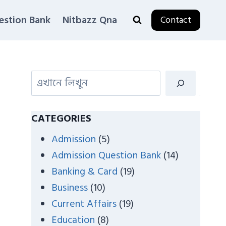
estion Bank
Nitbazz Qna
Contact
S
e
a
CATEGORIES
r
Admission
(5)
c
Admission Question Bank
(14)
h
Banking & Card
(19)
Business
(10)
Current Affairs
(19)
Education
(8)