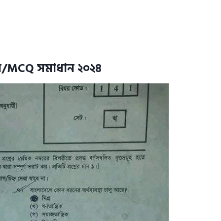
চনি/MCQ সমাধান ২০২৪