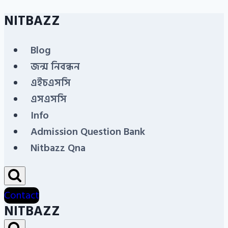
NITBAZZ
Skip
to
Blog
content
জন্ম নিবন্ধন
এইচএসসি
এসএসসি
Info
Admission Question Bank
Nitbazz Qna
Contact
NITBAZZ