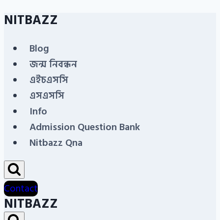
NITBAZZ
Skip
to
Blog
content
জন্ম নিবন্ধন
এইচএসসি
এসএসসি
Info
Admission Question Bank
Nitbazz Qna
Contact
NITBAZZ