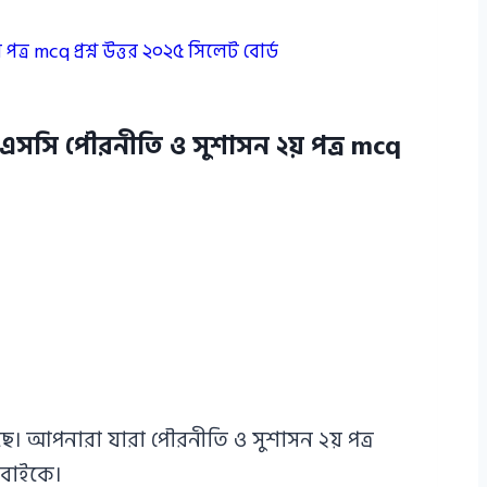
র mcq প্রশ্ন উত্তর ২০২৫ সিলেট বোর্ড
চএসসি পৌরনীতি ও সুশাসন ২য় পত্র mcq
ে। আপনারা যারা পৌরনীতি ও সুশাসন ২য় পত্র
সবাইকে।