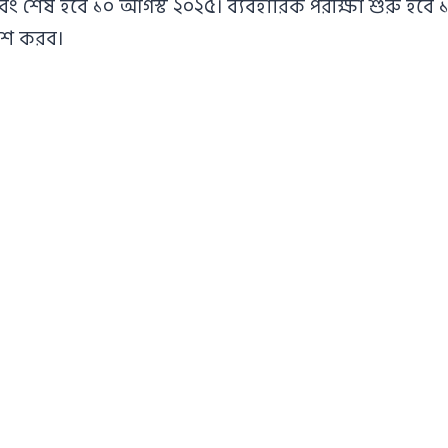
ং শেষ হবে ১০ আগস্ট ২০২৫। ব্যবহারিক পরীক্ষা শুরু হবে 
াশ করব।