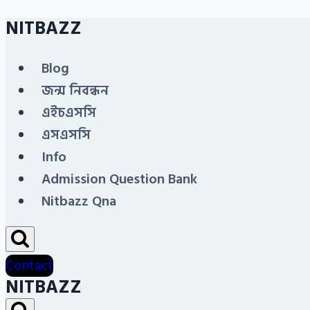
NITBAZZ
Skip
to
Blog
content
জন্ম নিবন্ধন
এইচএসসি
এসএসসি
Info
Admission Question Bank
Nitbazz Qna
Contact
NITBAZZ