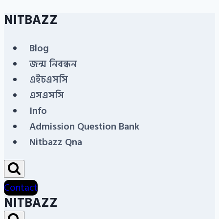
NITBAZZ
Skip
to
Blog
content
জন্ম নিবন্ধন
এইচএসসি
এসএসসি
Info
Admission Question Bank
Nitbazz Qna
Contact
NITBAZZ