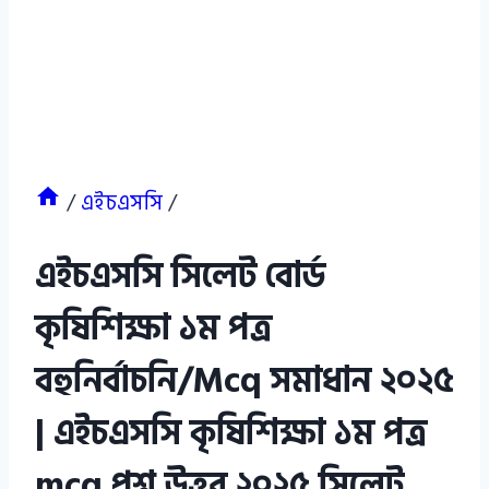
/
এইচএসসি
/
এইচএসসি সিলেট বোর্ড
কৃষিশিক্ষা ১ম পত্র
বহুনির্বাচনি/Mcq সমাধান ২০২৫
| এইচএসসি কৃষিশিক্ষা ১ম পত্র
mcq প্রশ্ন উত্তর ২০২৫ সিলেট