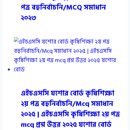
পত্র বহুনির্বাচনি/MCQ সমাধান
২০২৩
এইচএসসি যশোর বোর্ড কৃষিশিক্ষা
২য় পত্র বহুনির্বাচনি/Mcq সমাধান
২০২৫ | এইচএসসি কৃষিশিক্ষা ২য় পত্র
mcq প্রশ্ন উত্তর ২০২৫ যশোর বোর্ড