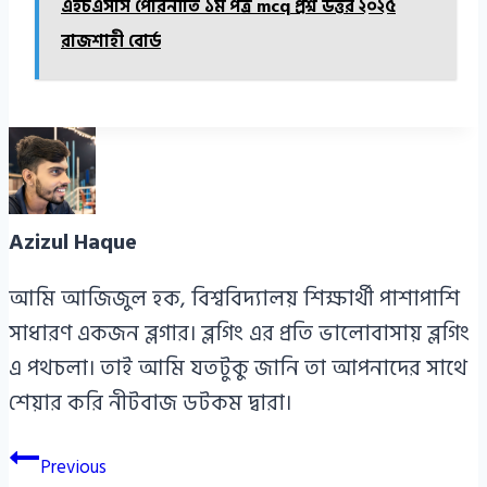
এইচএসসি পৌরনীতি ১ম পত্র mcq প্রশ্ন উত্তর ২০২৫
রাজশাহী বোর্ড
Azizul Haque
আমি আজিজুল হক, বিশ্ববিদ্যালয় শিক্ষার্থী পাশাপাশি
সাধারণ একজন ব্লগার। ব্লগিং এর প্রতি ভালোবাসায় ব্লগিং
এ পথচলা। তাই আমি যতটুকু জানি তা আপনাদের সাথে
শেয়ার করি নীটবাজ ডটকম দ্বারা।
Post
Previous