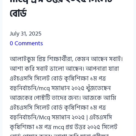
বোর্ড
Azizul
July 31, 2025
Haque
0 Comments
Azizul
আলাইকুম প্রিয় শিক্ষার্থীরা, কেমন আছেন সবাই।
Haque
আশা করি সবাই ভালো আছেন। আপনারা যারা
এইচএসসি সিলেট বোর্ড কৃষিশিক্ষা ১ম পত্র
বহুনির্বাচনি/mcq সমাধান ২০২৫ খুঁজতেছেন
আজকের পোস্টটি তাদের জন্য। আজকে আমি
এইচএসসি সিলেট বোর্ড কৃষিশিক্ষা ১ম পত্র
বহুনির্বাচনি/Mcq সমাধান ২০২৫ | এইচএসসি
কৃষিশিক্ষা ১ম পত্র mcq প্রশ্ন উত্তর ২০২৫ সিলেট