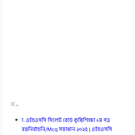
এইচএসসি সিলেট বোর্ড কৃষিশিক্ষা ১ম পত্র
বহুনির্বাচনি/Mcq সমাধান ২০২৫ | এইচএসসি