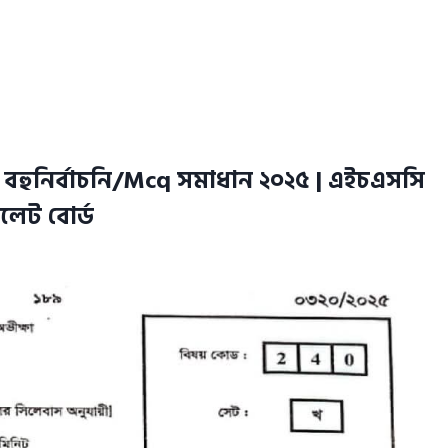
র বহুনির্বাচনি/Mcq সমাধান ২০২৫ | এইচএসসি
সিলেট বোর্ড