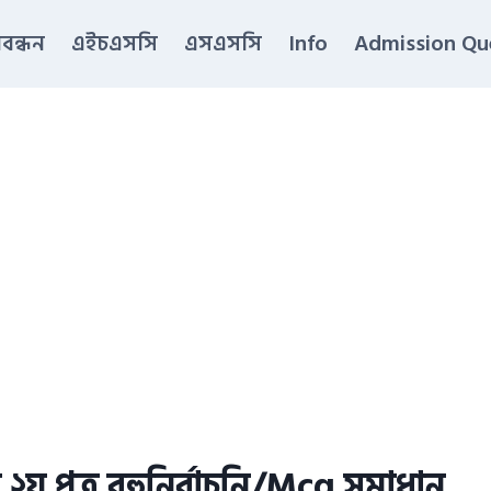
িবন্ধন
এইচএসসি
এসএসসি
Info
Admission Qu
 ২য় পত্র বহুনির্বাচনি/Mcq সমাধান