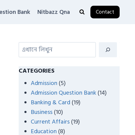
estion Bank
Nitbazz Qna
Contact
S
e
a
CATEGORIES
r
Admission
(5)
c
Admission Question Bank
(14)
h
Banking & Card
(19)
Business
(10)
Current Affairs
(19)
Education
(8)