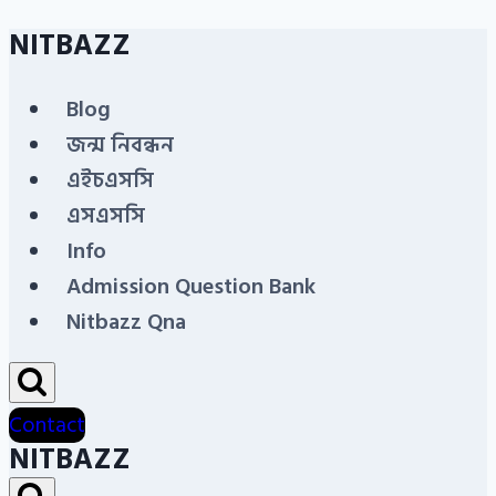
NITBAZZ
Skip
to
Blog
content
জন্ম নিবন্ধন
এইচএসসি
এসএসসি
Info
Admission Question Bank
Nitbazz Qna
Contact
NITBAZZ