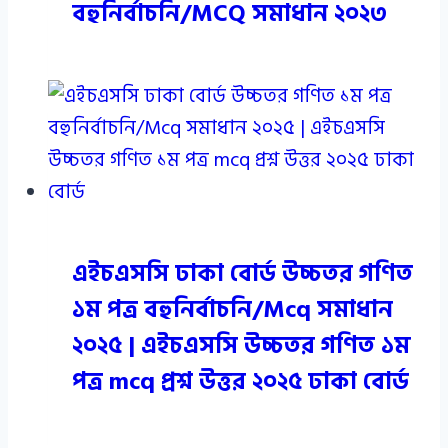
বহুনির্বাচনি/MCQ সমাধান ২০২৩
এইচএসসি ঢাকা বোর্ড উচ্চতর গণিত
১ম পত্র বহুনির্বাচনি/Mcq সমাধান
২০২৫ | এইচএসসি উচ্চতর গণিত ১ম
পত্র mcq প্রশ্ন উত্তর ২০২৫ ঢাকা বোর্ড