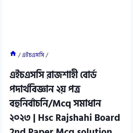
/
এইচএসসি
/
এইচএসসি রাজশাহী বোর্ড
পদার্থবিজ্ঞান ২য় পত্র
বহুনির্বাচনি/Mcq সমাধান
২০২৩ | Hsc Rajshahi Board
2nd Paper Mcq solution