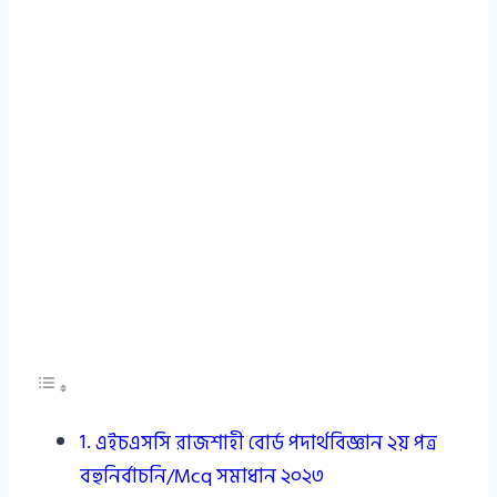
এইচএসসি রাজশাহী বোর্ড পদার্থবিজ্ঞান ২য় পত্র
বহুনির্বাচনি/Mcq সমাধান ২০২৩