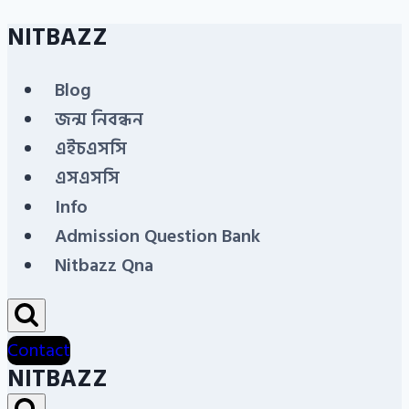
NITBAZZ
Skip
to
Blog
content
জন্ম নিবন্ধন
এইচএসসি
এসএসসি
Info
Admission Question Bank
Nitbazz Qna
Contact
NITBAZZ