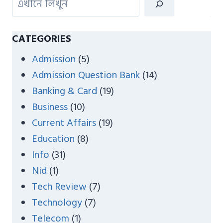
e
a
CATEGORIES
r
Admission
(5)
c
Admission Question Bank
(14)
h
Banking & Card
(19)
Business
(10)
Current Affairs
(19)
Education
(8)
Info
(31)
Nid
(1)
Tech Review
(7)
Technology
(7)
Telecom
(1)