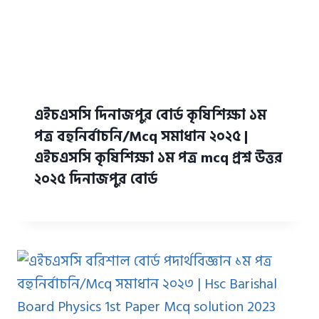
এইচএসসি দিনাজপুর বোর্ড কৃষিশিক্ষা ১ম
পত্র বহুনির্বাচনি/Mcq সমাধান ২০২৫ |
এইচএসসি কৃষিশিক্ষা ১ম পত্র mcq প্রশ্ন উত্তর
২০২৫ দিনাজপুর বোর্ড