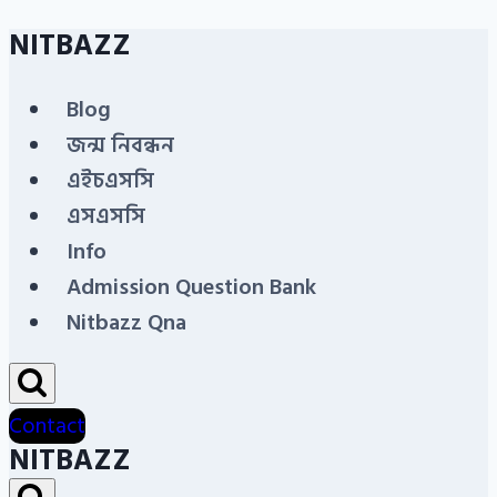
NITBAZZ
Skip
to
Blog
content
জন্ম নিবন্ধন
এইচএসসি
এসএসসি
Info
Admission Question Bank
Nitbazz Qna
Contact
NITBAZZ