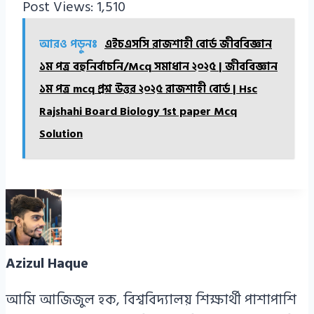
Post Views:
1,510
আরও পড়ুনঃ
এইচএসসি রাজশাহী বোর্ড জীববিজ্ঞান
১ম পত্র বহুনির্বাচনি/Mcq সমাধান ২০২৫ | জীববিজ্ঞান
১ম পত্র mcq প্রশ্ন উত্তর ২০২৫ রাজশাহী বোর্ড | Hsc
Rajshahi Board Biology 1st paper Mcq
Solution
Azizul Haque
আমি আজিজুল হক, বিশ্ববিদ্যালয় শিক্ষার্থী পাশাপাশি