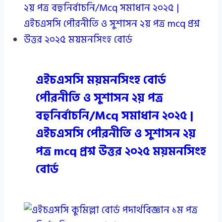
এইচএসসি ময়মনসিংহ বোর্ড
পৌরনীতি ও সুশাসন ২য় পত্র
বহুনির্বাচনি/Mcq সমাধান ২০২৫ |
এইচএসসি পৌরনীতি ও সুশাসন ২য়
পত্র mcq প্রশ্ন উত্তর ২০২৫ ময়মনসিংহ
বোর্ড