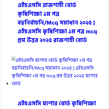
এইচএসসি রাজশাহী বোর্ড
কৃষিশিক্ষা ১ম পত্র
বহুনির্বাচনি/Mcq সমাধান ২০২৫ |
এইচএসসি কৃষিশিক্ষা ১ম পত্র mcq
প্রশ্ন উত্তর ২০২৫ রাজশাহী বোর্ড
এইচএসসি যশোর বোর্ড কৃষিশিক্ষা