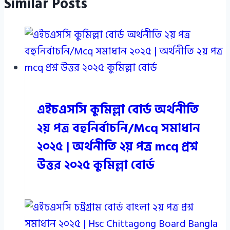
Similar Posts
এইচএসসি কুমিল্লা বোর্ড অর্থনীতি
২য় পত্র বহুনির্বাচনি/Mcq সমাধান
২০২৫ | অর্থনীতি ২য় পত্র mcq প্রশ্ন
উত্তর ২০২৫ কুমিল্লা বোর্ড