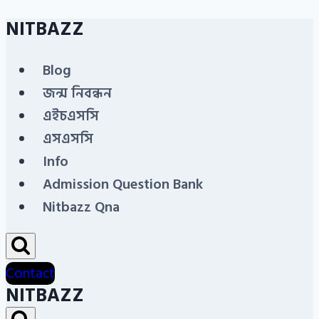
NITBAZZ
Skip
to
Blog
content
জন্ম নিবন্ধন
এইচএসসি
এসএসসি
Info
Admission Question Bank
Nitbazz Qna
Contact
NITBAZZ