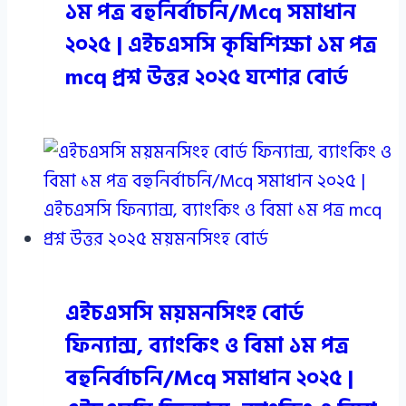
১ম পত্র বহুনির্বাচনি/Mcq সমাধান
২০২৫ | এইচএসসি কৃষিশিক্ষা ১ম পত্র
mcq প্রশ্ন উত্তর ২০২৫ যশোর বোর্ড
এইচএসসি ময়মনসিংহ বোর্ড
ফিন্যান্স, ব্যাংকিং ও বিমা ১ম পত্র
বহুনির্বাচনি/Mcq সমাধান ২০২৫ |