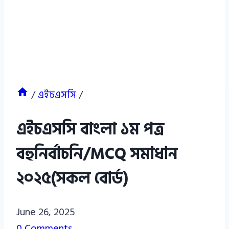
/
এইচএসসি
/
এইচএসসি বাংলা ১ম পত্র
বহুনির্বাচনি/MCQ সমাধান
২০২৫(সকল বোর্ড)
Azizul
June 26, 2025
Haque
0 Comments