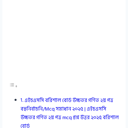
এইচএসসি বরিশাল বোর্ড উচ্চতর গণিত ২য় পত্র
বহুনির্বাচনি/Mcq সমাধান ২০২৫ | এইচএসসি
উচ্চতর গণিত ২য় পত্র mcq প্রশ্ন উত্তর ২০২৫ বরিশাল
বোর্ড