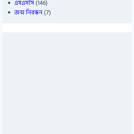
এসএসসি
(146)
জন্ম নিবন্ধন
(7)