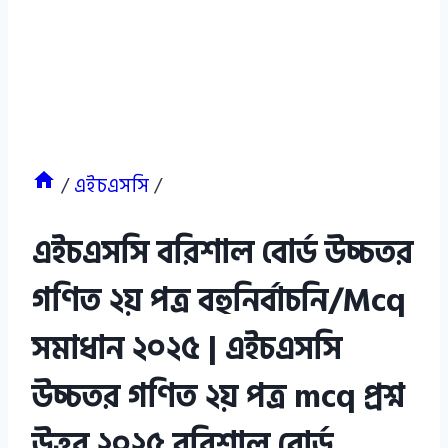
/
এইচএসসি
/
এইচএসসি বরিশাল বোর্ড উচ্চতর
গণিত ২য় পত্র বহুনির্বাচনি/Mcq
সমাধান ২০২৫ | এইচএসসি
উচ্চতর গণিত ২য় পত্র mcq প্রশ্ন
উত্তর ২০২৫ বরিশাল বোর্ড