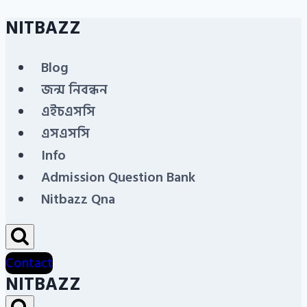
NITBAZZ
Skip
to
Blog
content
জন্ম নিবন্ধন
এইচএসসি
এসএসসি
Info
Admission Question Bank
Nitbazz Qna
Contact
NITBAZZ