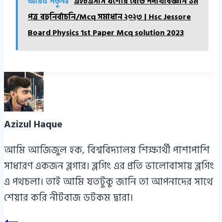
আরও পড়ুনঃ
এইচএসসি যশোর বোর্ড পদার্থবিজ্ঞান ১ম
পত্র বহুনির্বাচনি/Mcq সমাধান ২০২৩ | Hsc Jessore
Board Physics 1st Paper Mcq solution 2023
Azizul Haque
আমি আজিজুল হক, বিশ্ববিদ্যালয় শিক্ষার্থী পাশাপাশি
সাধারণ একজন ব্লগার। ব্লগিং এর প্রতি ভালোবাসায় ব্লগিং
এ পথচলা। তাই আমি যতটুকু জানি তা আপনাদের সাথে
শেয়ার করি নীটবাজ ডটকম দ্বারা।