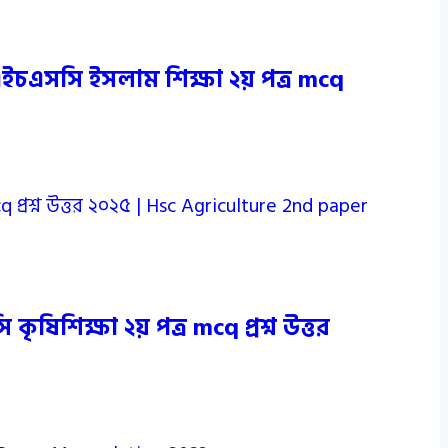
এইচএসসি ইসলাম শিক্ষা ২য় পত্র mcq
ষিশিক্ষা ২য় পত্র mcq প্রশ্ন উত্তর