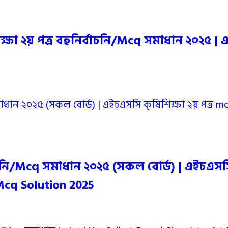
ষা ২য় পত্র বহুনির্বাচনি/Mcq সমাধান ২০২৫ | 
চনি/Mcq সমাধান ২০২৫ (সকল বোর্ড) | এইচএসসি কৃ
Mcq Solution 2025