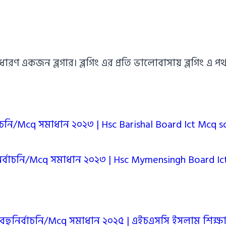
াধারণ একজন ব্লগার। ব্লগিং এর প্রতি ভালোবাসায় ব্লগিং 
্বাচনি/Mcq সমাধান ২০২৩ | Hsc Barishal Board Ict Mcq s
ুনির্বাচনি/Mcq সমাধান ২০২৩ | Hsc Mymensingh Board I