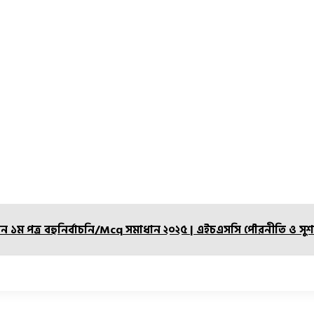
১ম পত্র বহুনির্বাচনি/Mcq সমাধান ২০২৫ | এইচএসসি পৌরনীতি ও সুশাসন