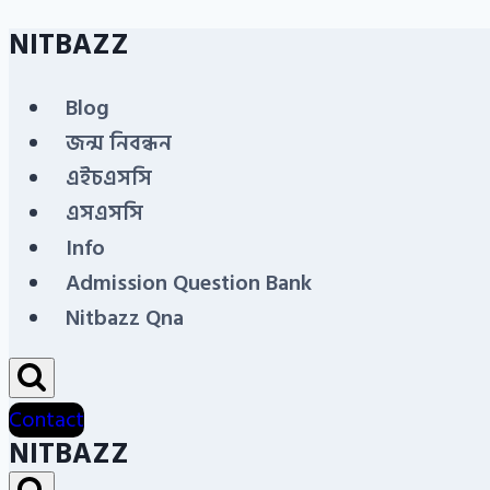
NITBAZZ
Skip
to
Blog
content
জন্ম নিবন্ধন
এইচএসসি
এসএসসি
Info
Admission Question Bank
Nitbazz Qna
Contact
NITBAZZ