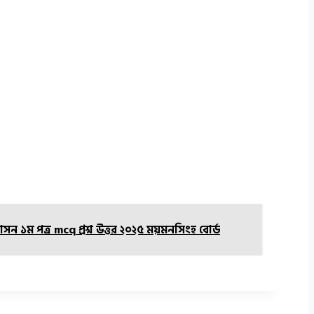
 ১ম পত্র mcq প্রশ্ন উত্তর ২০২৫ ময়মনসিংহ বোর্ড