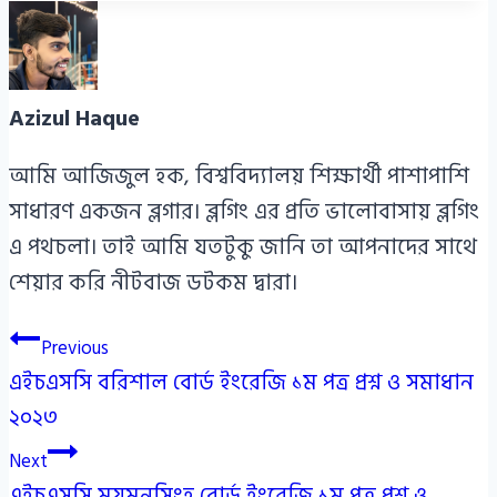
Azizul Haque
আমি আজিজুল হক, বিশ্ববিদ্যালয় শিক্ষার্থী পাশাপাশি
সাধারণ একজন ব্লগার। ব্লগিং এর প্রতি ভালোবাসায় ব্লগিং
এ পথচলা। তাই আমি যতটুকু জানি তা আপনাদের সাথে
শেয়ার করি নীটবাজ ডটকম দ্বারা।
Post
Previous
এইচএসসি বরিশাল বোর্ড ইংরেজি ১ম পত্র প্রশ্ন ও সমাধান
navigation
২০২৩
Next
এইচএসসি ময়মনসিংহ বোর্ড ইংরেজি ১ম পত্র প্রশ্ন ও