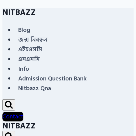
NITBAZZ
Skip
to
Blog
content
জন্ম নিবন্ধন
এইচএসসি
এসএসসি
Info
Admission Question Bank
Nitbazz Qna
Contact
NITBAZZ