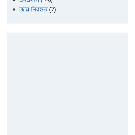
এসএসসি
(146)
জন্ম নিবন্ধন
(7)