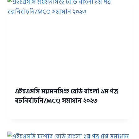
এইচএসসি ময়মনসিংহ বোর্ড বাংলা ১ম পত্র
বহুনির্বাচনি/MCQ সমাধান ২০২৩