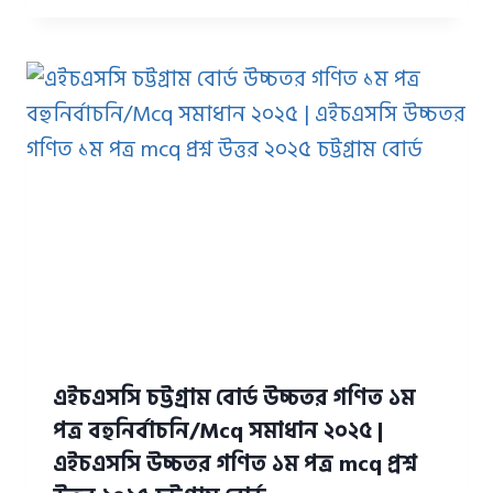
এইচএসসি চট্টগ্রাম বোর্ড উচ্চতর গণিত ১ম
পত্র বহুনির্বাচনি/Mcq সমাধান ২০২৫ |
এইচএসসি উচ্চতর গণিত ১ম পত্র mcq প্রশ্ন