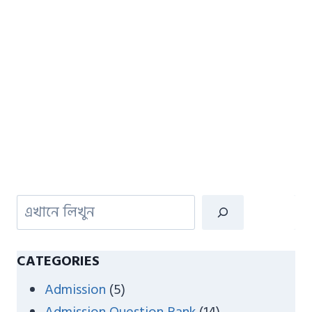
S
e
a
CATEGORIES
r
Admission
(5)
c