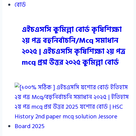
এইচএসসি কুমিল্লা বোর্ড কৃষিশিক্ষা
২য় পত্র বহুনির্বাচনি/Mcq সমাধান
২০২৫ | এইচএসসি কৃষিশিক্ষা ২য় পত্র
mcq প্রশ্ন উত্তর ২০২৫ কুমিল্লা বোর্ড