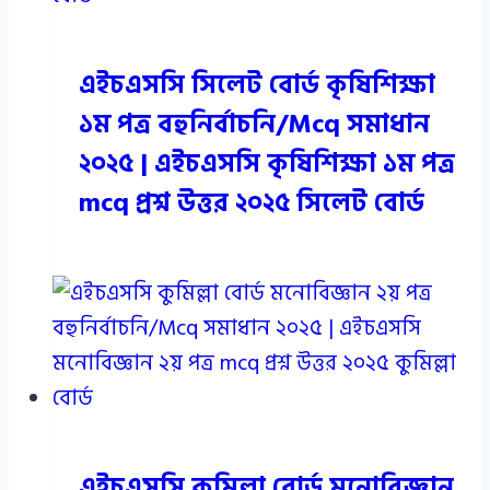
এইচএসসি সিলেট বোর্ড কৃষিশিক্ষা
১ম পত্র বহুনির্বাচনি/Mcq সমাধান
২০২৫ | এইচএসসি কৃষিশিক্ষা ১ম পত্র
mcq প্রশ্ন উত্তর ২০২৫ সিলেট বোর্ড
এইচএসসি কুমিল্লা বোর্ড মনোবিজ্ঞান