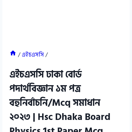
/
এইচএসসি
/
এইচএসসি ঢাকা বোর্ড
পদার্থবিজ্ঞান ১ম পত্র
বহুনির্বাচনি/Mcq সমাধান
২০২৩ | Hsc Dhaka Board
Physics 1st Paper Mcq