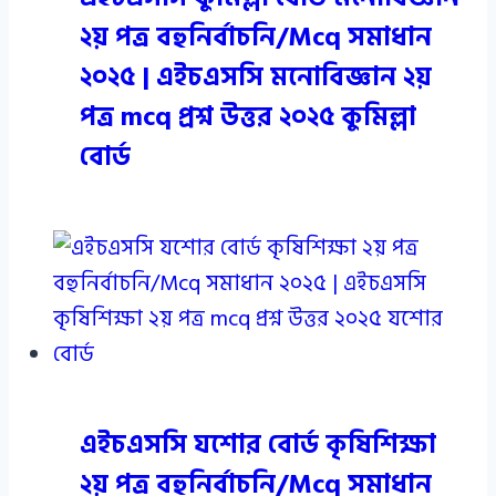
২য় পত্র বহুনির্বাচনি/Mcq সমাধান
২০২৫ | এইচএসসি মনোবিজ্ঞান ২য়
পত্র mcq প্রশ্ন উত্তর ২০২৫ কুমিল্লা
বোর্ড
এইচএসসি যশোর বোর্ড কৃষিশিক্ষা
২য় পত্র বহুনির্বাচনি/Mcq সমাধান