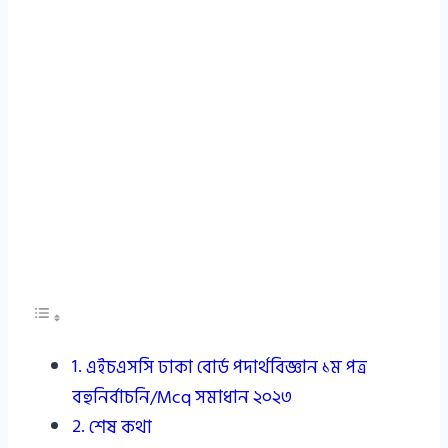
এইচএসসি ঢাকা বোর্ড পদার্থবিজ্ঞান ১ম পত্র
বহুনির্বাচনি/Mcq সমাধান ২০২৩
শেষ কথা