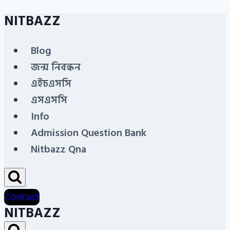
NITBAZZ
Skip
to
Blog
content
জন্ম নিবন্ধন
এইচএসসি
এসএসসি
Info
Admission Question Bank
Nitbazz Qna
Contact
NITBAZZ