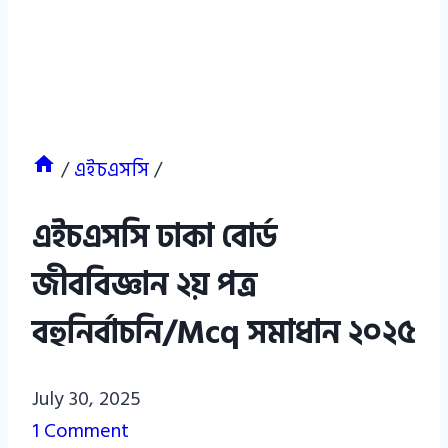
/
এইচএসসি
/
এইচএসসি ঢাকা বোর্ড
জীববিজ্ঞান ২য় পত্র
বহুনির্বাচনি/Mcq সমাধান ২০২৫
Azizul
July 30, 2025
Haque
1 Comment