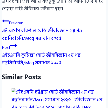
এ পথচলা। তাই আমি যতটুকু জানি তা আপনাদের সাথে
শেয়ার করি নীটবাজ ডটকম দ্বারা।
Post
Previous
এইচএসসি বরিশাল বোর্ড জীববিজ্ঞান ২য় পত্র
navigation
বহুনির্বাচনি/Mcq সমাধান ২০২৫
Next
এইচএসসি কুমিল্লা বোর্ড জীববিজ্ঞান ২য় পত্র
বহুনির্বাচনি/Mcq সমাধান ২০২৫
Similar Posts