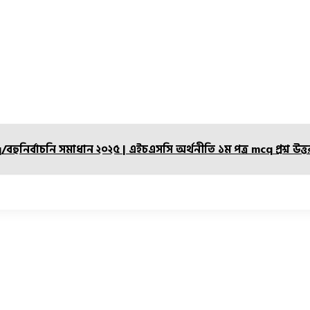
বহুনির্বাচনি সমাধান ২০২৫ | এইচএসসি অর্থনীতি ১ম পত্র mcq প্রশ্ন উত্তর