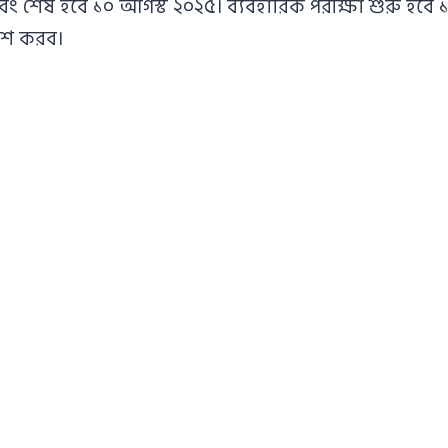
ং শেষ হবে ১০ আগস্ট ২০২৫। ব্যবহারিক পরীক্ষা শুরু হবে 
াশ করব।