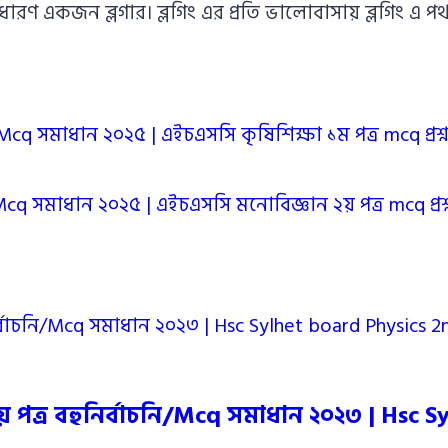
াধারণ একজন ব্লগার। ব্লগিং এর প্রতি ভালোবাসায় ব্লগিং 
/Mcq সমাধান ২০২৫ | এইচএসসি কৃষিশিক্ষা ১ম পত্র mcq প্রশ্
/Mcq সমাধান ২০২৫ | এইচএসসি মনোবিজ্ঞান ২য় পত্র mcq প্রশ্ন 
২য় পত্র বহুনির্বাচনি/Mcq সমাধান ২০২৩ | Hsc