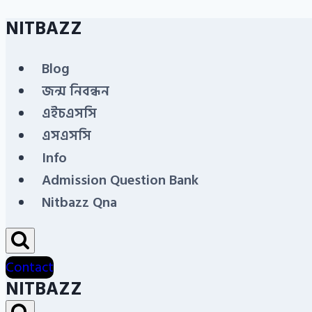
NITBAZZ
Skip
to
Blog
content
জন্ম নিবন্ধন
এইচএসসি
এসএসসি
Info
Admission Question Bank
Nitbazz Qna
Contact
NITBAZZ