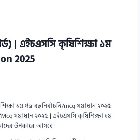
্ড) | এইচএসসি কৃষিশিক্ষা ১ম
tion 2025
্ষা ১ম পত্র বহুনির্বাচনি/mcq সমাধান ২০২৫
/Mcq সমাধান ২০২৫ | এইচএসসি কৃষিশিক্ষা ১ম
েন তাদের উপকারে আসবে।