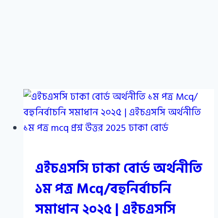
এইচএসসি ঢাকা বোর্ড অর্থনীতি
১ম পত্র Mcq/বহুনির্বাচনি
সমাধান ২০২৫ | এইচএসসি