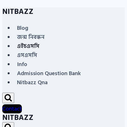
NITBAZZ
Skip
to
Blog
content
জন্ম নিবন্ধন
এইচএসসি
এসএসসি
Info
Admission Question Bank
Nitbazz Qna
Contact
NITBAZZ