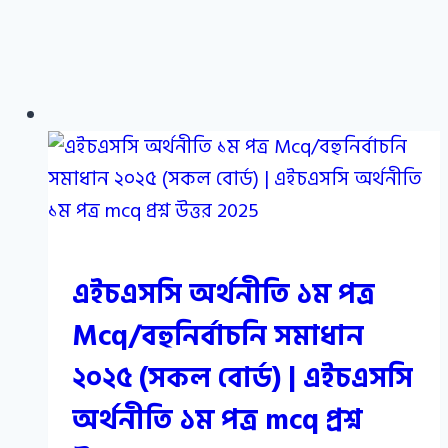
এইচএসসি অর্থনীতি ১ম পত্র
Mcq/বহুনির্বাচনি সমাধান
২০২৫ (সকল বোর্ড) | এইচএসসি
অর্থনীতি ১ম পত্র mcq প্রশ্ন